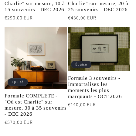
Charlie" sur mesure, 10 à
Charlie" sur mesure, 20 à
15 souvenirs - DEC 2026
25 souvenirs - DEC 2026
Prix
€290,00 EUR
Prix
€430,00 EUR
habituel
habituel
Épuisé
Formule 3 souvenirs -
Épuisé
Immortalisez les
moments les plus
Formule COMPLETE -
marquants - OCT 2026
"Où est Charlie" sur
Prix
€140,00 EUR
mesure, 30 à 35 souvenirs
habituel
- DEC 2026
Prix
€570,00 EUR
habituel